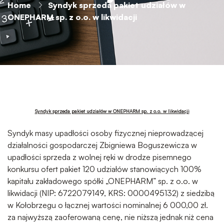
Home
Syndyk sprzeda pakiet udziałów w
ONEPHARM sp. z o.o. w likwidacji
Syndyk sprzeda pakiet udziałów w ONEPHARM sp. z o.o. w likwidacji
Syndyk masy upadłości osoby fizycznej nieprowadzącej
działalności gospodarczej Zbigniewa Boguszewicza w
upadłości sprzeda z wolnej ręki w drodze pisemnego
konkursu ofert pakiet 120 udziałów stanowiących 100%
kapitału zakładowego spółki „ONEPHARM” sp. z o.o. w
likwidacji (NIP: 6722079149, KRS: 0000495132) z siedzibą
w Kołobrzegu o łącznej wartości nominalnej 6 000,00 zł.
za najwyższą zaoferowaną cenę, nie niższą jednak niż cena