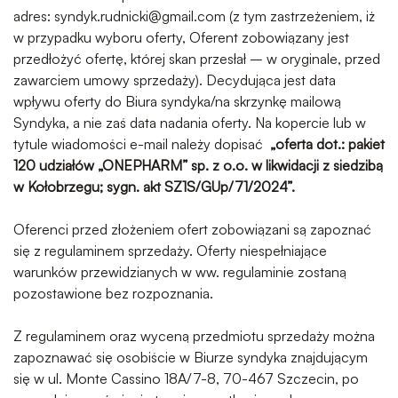
adres:
syndyk.rudnicki@gmail.com
(z tym zastrzeżeniem, iż
w przypadku wyboru oferty, Oferent zobowiązany jest
przedłożyć ofertę, której skan przesłał – w oryginale, przed
zawarciem umowy sprzedaży). Decydująca jest data
wpływu oferty do Biura syndyka/na skrzynkę mailową
Syndyka, a nie zaś data nadania oferty. Na kopercie lub w
tytule wiadomości e-mail należy dopisać
„oferta dot.: pakiet
120 udziałów „ONEPHARM” sp. z o.o. w likwidacji z siedzibą
w Kołobrzegu; sygn. akt
SZ1S/GUp/71/2024
”.
Oferenci przed złożeniem ofert zobowiązani są zapoznać
się z regulaminem sprzedaży. Oferty niespełniające
warunków przewidzianych w ww. regulaminie zostaną
pozostawione bez rozpoznania.
Z regulaminem oraz wyceną przedmiotu sprzedaży można
zapoznawać się osobiście w Biurze syndyka znajdującym
się w ul. Monte Cassino 18A/7-8, 70-467 Szczecin, po