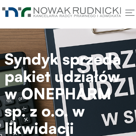
Syndyk sprzeda
pakiet udziałów
w ONEPHARM
sp. z o.o. w
likwidacji