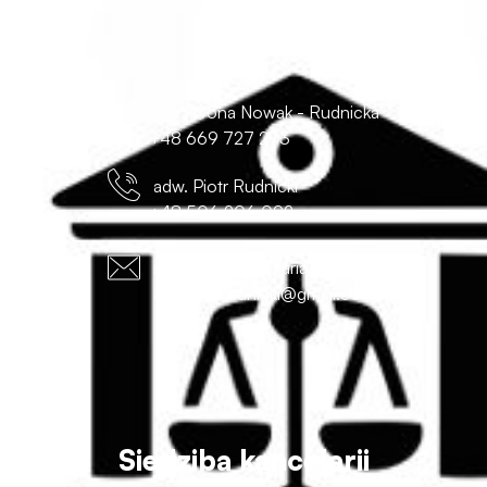
ul. Monte Cassino 18a/7-8
70-467 Szczecin
r. pr. Iwona Nowak - Rudnicka
+48 669 727 273
adw. Piotr Rudnicki
+48 506 206 092
nowak@inkancelaria.pl
adwokat.rudnicki@gmail.com
Siedziba kancelarii