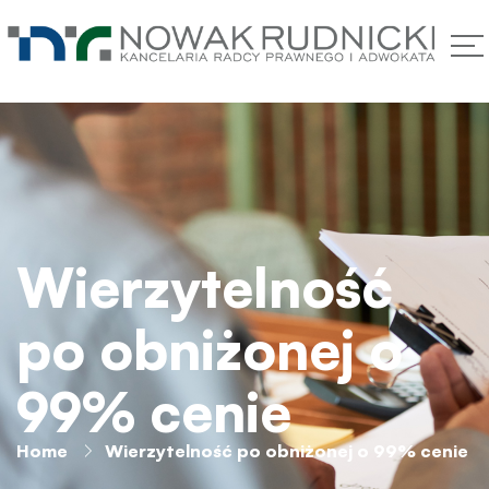
Wierzytelność
po obniżonej o
99% cenie
Home
Wierzytelność po obniżonej o 99% cenie