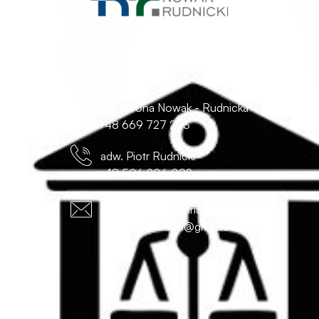
ul. Monte Cassino 18a/7-8
70-467 Szczecin
r. pr. Iwona Nowak - Rudnicka
+48 669 727 273
adw. Piotr Rudnicki
+48 506 206 092
nowak@inkancelaria.pl
adwokat.rudnicki@gmail.com