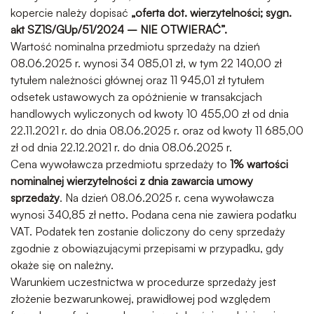
kopercie należy dopisać
„oferta dot. wierzytelności; sygn.
akt
SZ1S/GUp/51/2024 – NIE OTWIERAĆ”.
Wartość nominalna przedmiotu sprzedaży na dzień
08.06.2025 r. wynosi 34 085,01 zł, w tym 22 140,00 zł
tytułem należności głównej oraz 11 945,01 zł tytułem
odsetek ustawowych za opóźnienie w transakcjach
handlowych wyliczonych od kwoty 10 455,00 zł od dnia
22.11.2021 r. do dnia 08.06.2025 r. oraz od kwoty 11 685,00
zł od dnia 22.12.2021 r. do dnia 08.06.2025 r.
Cena wywoławcza przedmiotu sprzedaży to
1% wartości
nominalnej wierzytelności z dnia zawarcia umowy
sprzedaży
. Na dzień 08.06.2025 r. cena wywoławcza
wynosi 340,85 zł netto. Podana cena nie zawiera podatku
VAT. Podatek ten zostanie doliczony do ceny sprzedaży
zgodnie z obowiązującymi przepisami w przypadku, gdy
okaże się on należny.
Warunkiem uczestnictwa w procedurze sprzedaży jest
złożenie bezwarunkowej, prawidłowej pod względem