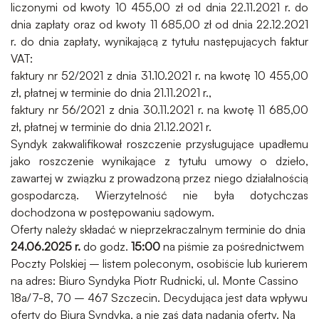
liczonymi od kwoty 10 455,00 zł od dnia 22.11.2021 r. do
dnia zapłaty oraz od kwoty 11 685,00 zł od dnia 22.12.2021
r. do dnia zapłaty, wynikającą z tytułu następujących faktur
VAT:
faktury nr 52/2021 z dnia 31.10.2021 r. na kwotę 10 455,00
zł, płatnej w terminie do dnia 21.11.2021 r.,
faktury nr 56/2021 z dnia 30.11.2021 r. na kwotę 11 685,00
zł, płatnej w terminie do dnia 21.12.2021 r.
Syndyk zakwalifikował roszczenie przysługujące upadłemu
jako roszczenie wynikające z tytułu umowy o dzieło,
zawartej w związku z prowadzoną przez niego działalnością
gospodarczą. Wierzytelność nie była dotychczas
dochodzona w postępowaniu sądowym.
Oferty należy składać w nieprzekraczalnym terminie do dnia
24.06.2025
r.
do godz.
15:00
na piśmie za pośrednictwem
Poczty Polskiej – listem poleconym, osobiście lub kurierem
na adres: Biuro Syndyka Piotr Rudnicki, ul. Monte Cassino
18a/7-8, 70 – 467 Szczecin. Decydująca jest data wpływu
oferty do Biura Syndyka, a nie zaś data nadania oferty. Na